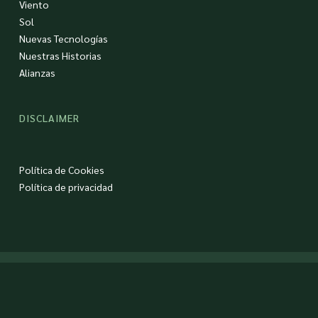
Viento
Sol
Nuevas Tecnologías
Nuestras Historias
Alianzas
DISCLAIMER
Política de Cookies
Política de privacidad
© 2026 Grupo Ibereólica Renovables.
twitter
facebook
linkedin
youtube
instagram