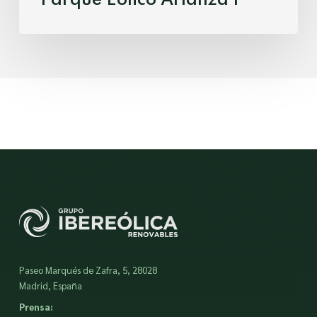
Parque Eólico Arlanza 1
Paseo Marqués de Zafra, 5, 28028
Madrid, España
Prensa: