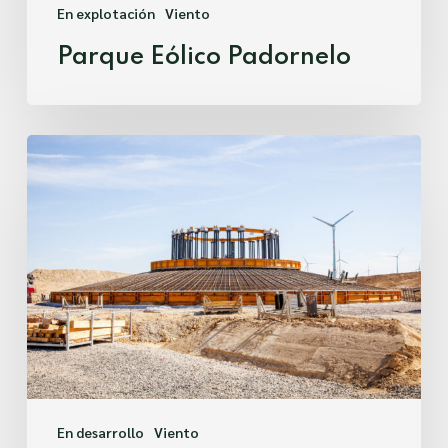
En explotación
Viento
Parque Eólico Padornelo
Parque
Eólico
Arlanza
2
En desarrollo
Viento